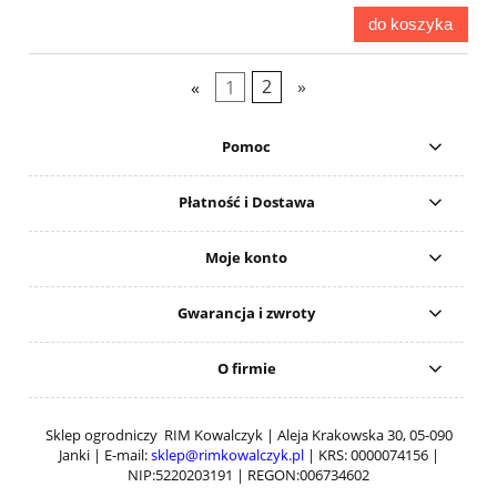
do koszyka
«
1
2
»
Pomoc
Płatność i Dostawa
Moje konto
Gwarancja i zwroty
O firmie
Sklep ogrodniczy RIM Kowalczyk | Aleja Krakowska 30, 05-090
Janki | E-mail:
sklep@rimkowalczyk.pl
| KRS: 0000074156 |
NIP:5220203191 | REGON:006734602