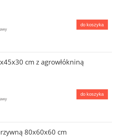
do koszyka
tawy
x45x30 cm z agrowłókniną
do koszyka
tawy
arzywną 80x60x60 cm