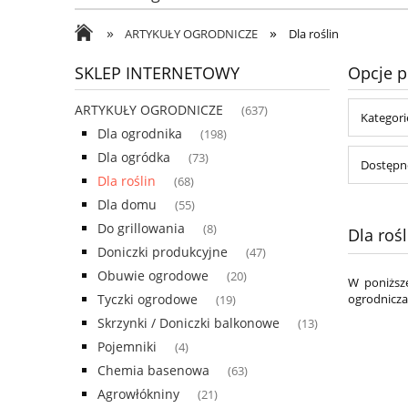
»
»
ARTYKUŁY OGRODNICZE
Dla roślin
SKLEP INTERNETOWY
Opcje p
ARTYKUŁY OGRODNICZE
(637)
Kategorie
Dla ogrodnika
(198)
Dla ogródka
(73)
Dostępno
Dla roślin
(68)
Dla domu
(55)
Do grillowania
(8)
Dla rośl
Doniczki produkcyjne
(47)
Obuwie ogrodowe
(20)
W poniższe
Tyczki ogrodowe
ogrodnicza
(19)
Skrzynki / Doniczki balkonowe
(13)
Pojemniki
(4)
Chemia basenowa
(63)
Agrowłókniny
(21)