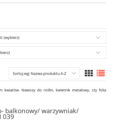
: (wybierz)
bierz)
Sortuj wg:
Nazwa produktu A-Z
om kwiatów. Nawozy do roślin, kwietnik metalowy, czy folia
o- balkonowy/ warzywniak/
 039