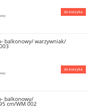
do koszyka
tawy
o- balkonowy/ warzywniak/
003
do koszyka
tawy
o- balkonowy/
×95 cm/WM 002