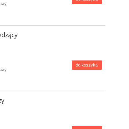
tawy
edzący
do koszyka
tawy
ży