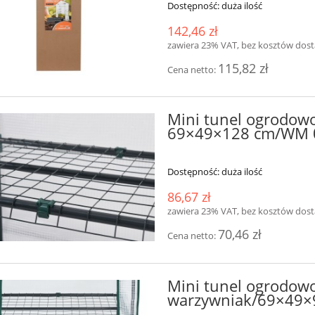
Dostępność:
duża ilość
142,46 zł
zawiera 23% VAT, bez kosztów dos
115,82 zł
Cena netto:
Mini tunel ogrodow
69×49×128 cm/WM 
Dostępność:
duża ilość
86,67 zł
zawiera 23% VAT, bez kosztów dos
70,46 zł
Cena netto:
Mini tunel ogrodow
warzywniak/69×49