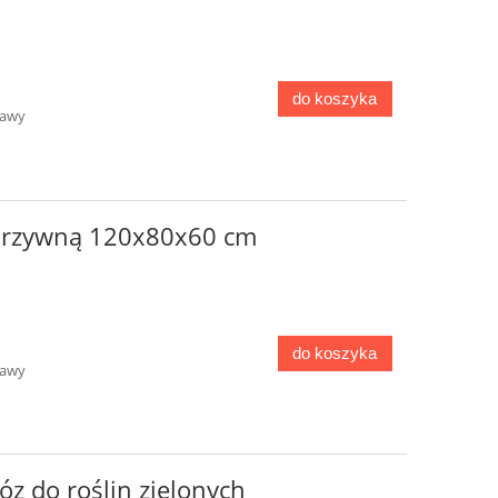
do koszyka
tawy
arzywną 120x80x60 cm
do koszyka
tawy
z do roślin zielonych