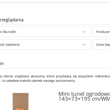
rzeglądania
: Dla roślin
Producent
ść: (wybierz)
Cena: (wy
in
j ofercie znajdziesz akcesoria, które przydadzą się wszystkim miłośnik
 - to zaledwie malutki ułamek naszego asortymentu.
Mini tunel ogrodow
143×73×195 cm/WM