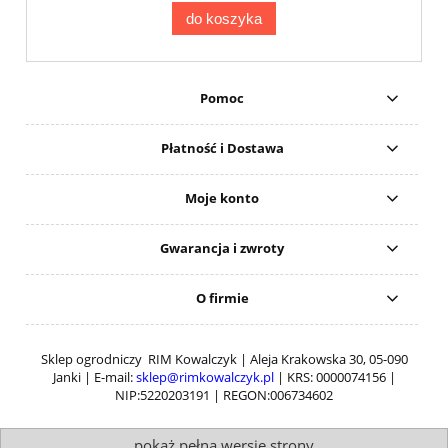
do koszyka
Pomoc
Płatność i Dostawa
Moje konto
Gwarancja i zwroty
O firmie
Sklep ogrodniczy RIM Kowalczyk | Aleja Krakowska 30, 05-090
Janki | E-mail:
sklep@rimkowalczyk.pl
| KRS: 0000074156 |
NIP:5220203191 | REGON:006734602
pokaż pełną wersję strony