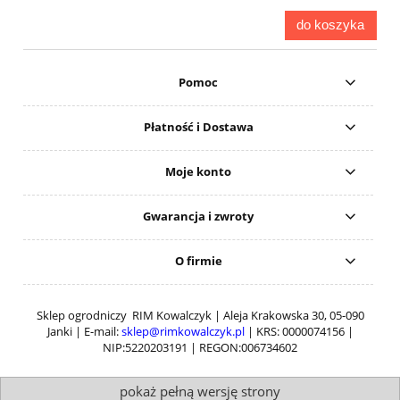
do koszyka
Pomoc
Płatność i Dostawa
Moje konto
Gwarancja i zwroty
O firmie
Sklep ogrodniczy RIM Kowalczyk | Aleja Krakowska 30, 05-090
Janki | E-mail:
sklep@rimkowalczyk.pl
| KRS: 0000074156 |
NIP:5220203191 | REGON:006734602
pokaż pełną wersję strony