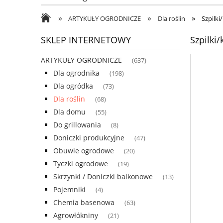
»
»
»
ARTYKUŁY OGRODNICZE
Dla roślin
Szpilki
SKLEP INTERNETOWY
Szpilki
ARTYKUŁY OGRODNICZE
(637)
Dla ogrodnika
(198)
Dla ogródka
(73)
Dla roślin
(68)
Dla domu
(55)
Do grillowania
(8)
Doniczki produkcyjne
(47)
Obuwie ogrodowe
(20)
Tyczki ogrodowe
(19)
Skrzynki / Doniczki balkonowe
(13)
Pojemniki
(4)
Chemia basenowa
(63)
Agrowłókniny
(21)