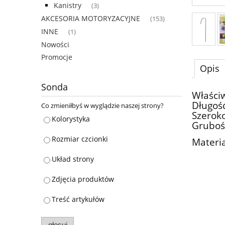
Kanistry
(3)
AKCESORIA MOTORYZACYJNE
(153)
INNE
(1)
Nowości
Promocje
Opis
Sonda
Właści
Długość
Co zmieniłbyś w wyglądzie naszej strony?
Szeroko
Kolorystyka
Gruboś
Rozmiar czcionki
Materia
Układ strony
Zdjęcia produktów
Treść artykułów
głosuj