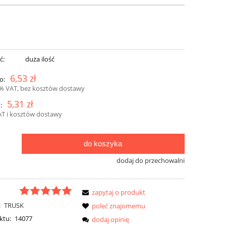
ć:
duża ilość
6,53 zł
o:
3% VAT, bez kosztów dostawy
5,31 zł
:
AT i kosztów dostawy
do koszyka
dodaj do przechowalni
zapytaj o produkt
:
TRUSK
poleć znajomemu
ktu:
14077
dodaj opinię