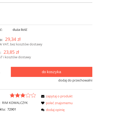
ć:
duża ilość
29,34 zł
o:
3% VAT, bez kosztów dostawy
23,85 zł
:
AT i kosztów dostawy
do koszyka
.
dodaj do przechowalni
zapytaj o produkt
:
RIM KOWALCZYK
poleć znajomemu
ktu:
72901
dodaj opinię