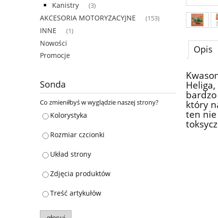
Kanistry
(3)
AKCESORIA MOTORYZACYJNE
(153)
INNE
(1)
Nowości
Opis
Promocje
Kwasom
Sonda
Heliga,
bardzo 
Co zmieniłbyś w wyglądzie naszej strony?
który n
ten nie
Kolorystyka
toksyc
Rozmiar czcionki
Układ strony
Zdjęcia produktów
Treść artykułów
głosuj