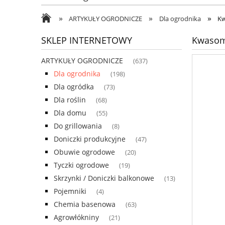
»
»
»
ARTYKUŁY OGRODNICZE
Dla ogrodnika
Kw
SKLEP INTERNETOWY
Kwasom
ARTYKUŁY OGRODNICZE
(637)
Dla ogrodnika
(198)
Dla ogródka
(73)
Dla roślin
(68)
Dla domu
(55)
Do grillowania
(8)
Doniczki produkcyjne
(47)
Obuwie ogrodowe
(20)
Tyczki ogrodowe
(19)
Skrzynki / Doniczki balkonowe
(13)
Pojemniki
(4)
Chemia basenowa
(63)
Agrowłókniny
(21)