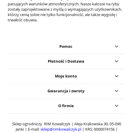
panujących warunków atmosferycznych. Nasze kalosze na ryby
zostały zaprojektowane z myślą o wymagających użytkownikach,
którzy cenią sobie nie tylko funkcjonalność, ale także wygodę i
trwałość obuwia.
Pomoc
Płatność i Dostawa
Moje konto
Gwarancja i zwroty
O firmie
Sklep ogrodniczy RIM Kowalczyk | Aleja Krakowska 30, 05-090
Janki | E-mail:
sklep@rimkowalczyk.pl
| KRS: 0000074156 |