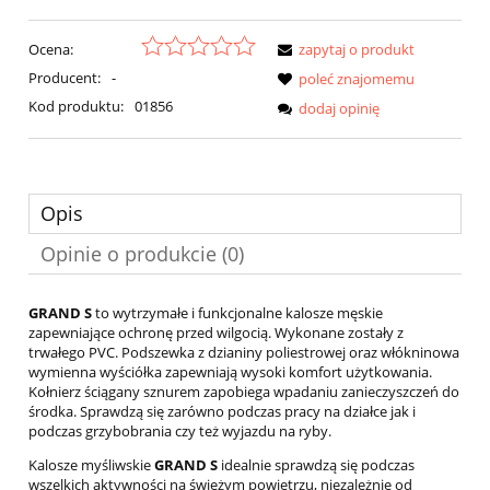
Ocena:
zapytaj o produkt
Producent:
-
poleć znajomemu
Kod produktu:
01856
dodaj opinię
Opis
Opinie o produkcie (0)
GRAND S
to wytrzymałe i funkcjonalne kalosze męskie
zapewniające ochronę przed wilgocią. Wykonane zostały z
trwałego PVC. Podszewka z dzianiny poliestrowej oraz włókninowa
wymienna wyściółka zapewniają wysoki komfort użytkowania.
Kołnierz ściągany sznurem zapobiega wpadaniu zanieczyszczeń do
środka. Sprawdzą się zarówno podczas pracy na działce jak i
podczas grzybobrania czy też wyjazdu na ryby.
Kalosze myśliwskie
GRAND S
idealnie sprawdzą się podczas
wszelkich aktywności na świeżym powietrzu, niezależnie od